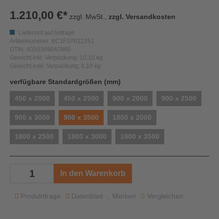
1.210,00 €*
zzgl. MwSt.,
zzgl. Versandkosten
Lieferzeit auf Anfrage
Artikelnummer: BC1F1P012251
GTIN: 4050369047860
Gewicht inkl. Verpackung: 10,10 kg
Gewicht exkl. Verpackung: 8,10 kg
auswählen
verfügbare Standardgrößen (mm)
450 x 2000
450 x 2500
900 x 2000
900 x 2500
900 x 3000
900 x 3500
1800 x 2000
1800 x 2500
1800 x 3000
1800 x 3500
In den Warenkorb
Produktfrage
Datenblatt
Merken
Vergleichen