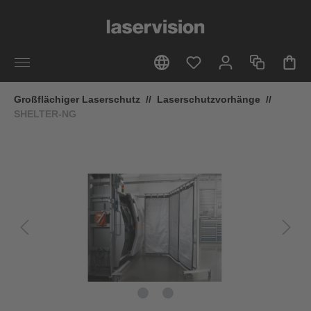
alt springen
Großflächiger Laserschutz
//
Laserschutzvorhänge
//
SHELTER-NG
Bildergalerie überspringen