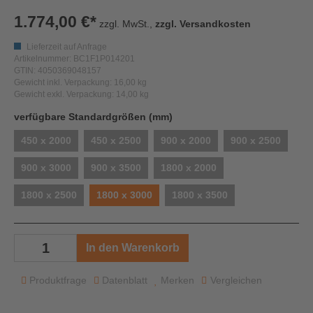
1.774,00 €*
zzgl. MwSt.,
zzgl. Versandkosten
Lieferzeit auf Anfrage
Artikelnummer: BC1F1P014201
GTIN: 4050369048157
Gewicht inkl. Verpackung: 16,00 kg
Gewicht exkl. Verpackung: 14,00 kg
auswählen
verfügbare Standardgrößen (mm)
450 x 2000
450 x 2500
900 x 2000
900 x 2500
900 x 3000
900 x 3500
1800 x 2000
1800 x 2500
1800 x 3000
1800 x 3500
In den Warenkorb
Produktfrage
Datenblatt
Merken
Vergleichen