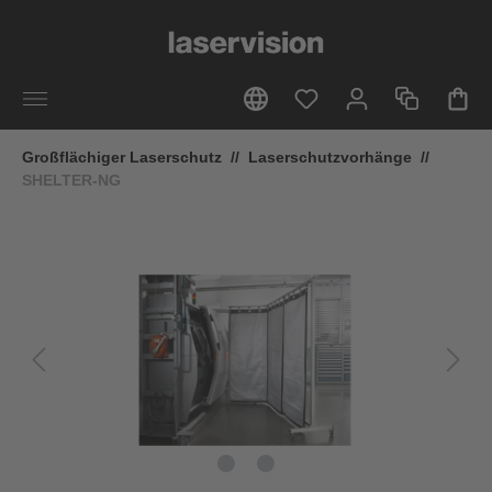
alt springen
Großflächiger Laserschutz
//
Laserschutzvorhänge
//
SHELTER-NG
Bildergalerie überspringen