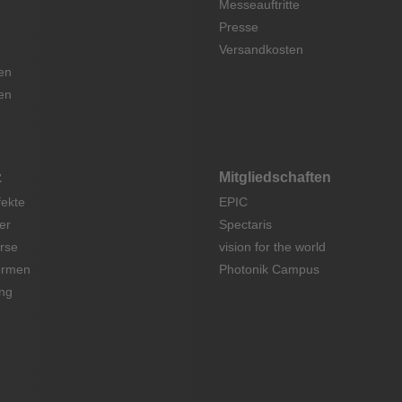
Messeauftritte
Presse
Versandkosten
en
en
z
Mitgliedschaften
fekte
EPIC
er
Spectaris
rse
vision for the world
ormen
Photonik Campus
ng