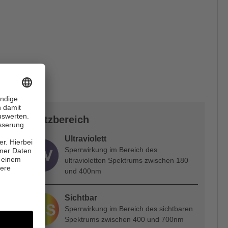
Schutzbereich
Ultraviolett
Sperrwirkung im Bereich des
ultravioletten Spektrums zwischen 180
und 400nm
Sichtbar
Sperrwirkung im Bereich des sichtbaren
Spektrums zwischen 400 und 700nm