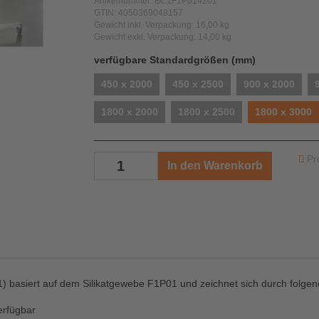
Artikelnummer: BC1F1P014201
GTIN: 4050369048157
Gewicht inkl. Verpackung: 16,00 kg
Gewicht exkl. Verpackung: 14,00 kg
auswählen
verfügbare Standardgrößen (mm)
450 x 2000
450 x 2500
900 x 2000
1800 x 2000
1800 x 2500
1800 x 3000
Pr
In den Warenkorb
asiert auf dem Silikatgewebe F1P01 und zeichnet sich durch folgen
erfügbar