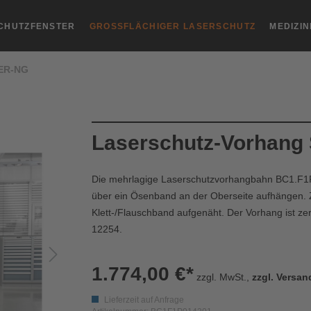
CHUTZFENSTER
GROSSFLÄCHIGER LASERSCHUTZ
MEDIZI
ER-NG
Laserschutz-Vorhan
Die mehrlagige Laserschutzvorhangbahn BC1.F1P0
über ein Ösenband an der Oberseite aufhängen. 
Klett-/Flauschband aufgenäht. Der Vorhang ist ze
12254.
1.774,00 €*
zzgl. MwSt.,
zzgl. Versa
Lieferzeit auf Anfrage