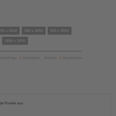
900 x 2500
900 x 3000
900 x 3500
1800 x 3500
oduktfrage
Datenblatt
Merken
Vergleichen
de Punkte aus: