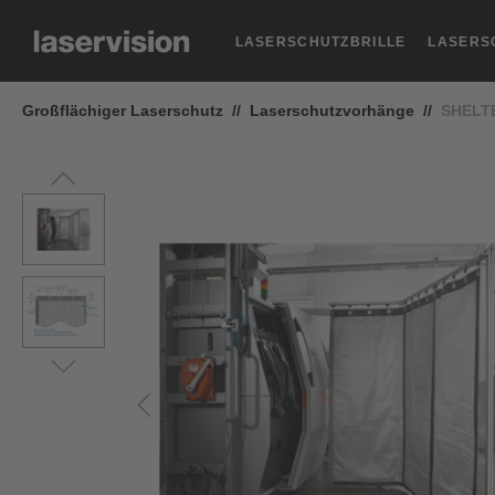
springen
Zur Hauptnavigation springen
LASERSCHUTZBRILLE
LASERS
Großflächiger Laserschutz
//
Laserschutzvorhänge
//
SHELT
Bildergalerie überspringen