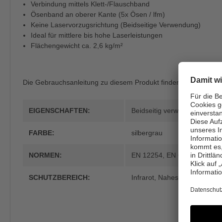
Verbindung mittels Klett-/Flauschband
Ösenband an oberer Kante (5x Ösen / lfm)
Keine Laservorzugsrichtung (Beidseitige Verwendung)
Ideal für mittlere bis hohe Laserleistungen
Flächengewicht ca. 2,6 kg/m²
Die Gebrauchsanleitung zu diesem Produkt finden Sie
hier
.
EIGENSCHAFTEN:
Beidseitig verwendbar
FARBE:
silbergrau
NORMEN:
EN 12254
, EN 60825
SCHUTZBEREICH:
Infrarot
, Nahes Infrarot
, Sich