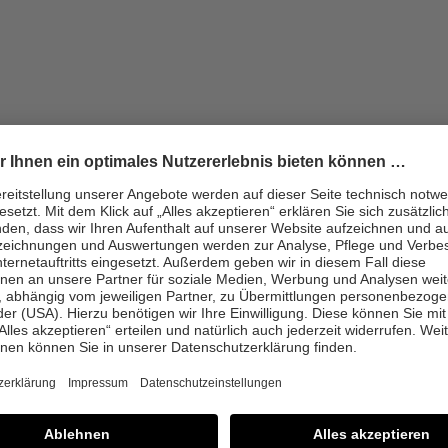
tbar
, Ultraviolett