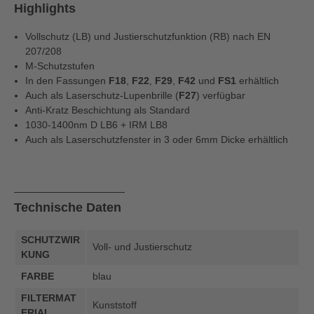
Highlights
Vollschutz (LB) und Justierschutzfunktion (RB) nach EN
207/208
M-Schutzstufen
In den Fassungen
F18
,
F22
,
F29
,
F42
und
FS1
erhältlich
Auch als Laserschutz-Lupenbrille (
F27
) verfügbar
Anti-Kratz Beschichtung als Standard
1030-1400nm D LB6 + IRM LB8
Auch als Laserschutzfenster in 3 oder 6mm Dicke erhältlich
Technische Daten
SCHUTZWIR
Voll- und Justierschutz
KUNG
FARBE
blau
FILTERMAT
Kunststoff
ERIAL