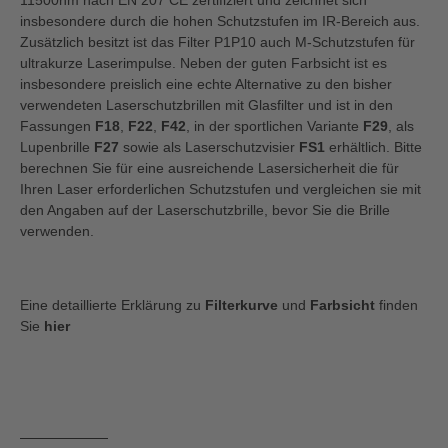
11500nm nach EN 207 CE zertifiziert und zeichnet sich
insbesondere durch die hohen Schutzstufen im IR-Bereich aus.
Zusätzlich besitzt ist das Filter P1P10 auch M-Schutzstufen für
ultrakurze Laserimpulse. Neben der guten Farbsicht ist es
insbesondere preislich eine echte Alternative zu den bisher
verwendeten Laserschutzbrillen mit Glasfilter und ist in den
Fassungen
F18
,
F22
,
F42
, in der sportlichen Variante
F29
, als
Lupenbrille
F27
sowie als Laserschutzvisier
FS1
erhältlich. Bitte
berechnen Sie für eine ausreichende Lasersicherheit die für
Ihren Laser erforderlichen Schutzstufen und vergleichen sie mit
den Angaben auf der Laserschutzbrille, bevor Sie die Brille
verwenden.
Eine detaillierte Erklärung zu
Filterkurve
und
Farbsicht
finden
Sie
hier