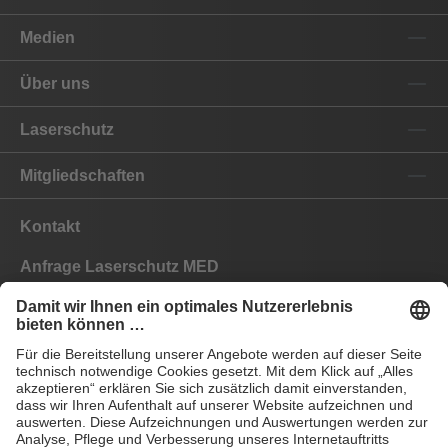
Medien
Über uns
Laserschutz
Mitgliedschaften
Kontakt
Anfrage Laserschutz MED
Anfrage Laserschutz IND
EYEPRO Schutzstufenrechner
Gebrauchsanleitungen
Häufige Fragen