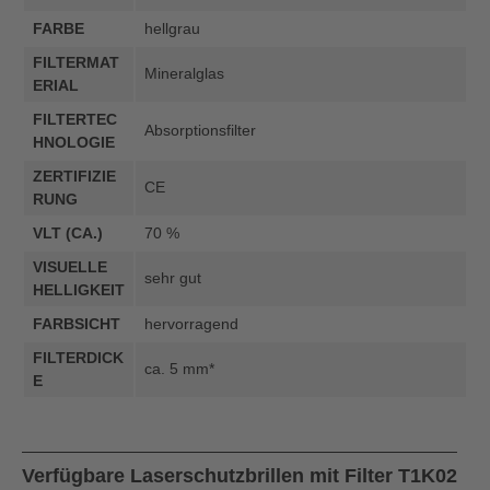
FARBE
hellgrau
FILTERMAT
Mineralglas
ERIAL
FILTERTEC
Absorptionsfilter
HNOLOGIE
ZERTIFIZIE
CE
RUNG
VLT (CA.)
70 %
VISUELLE
sehr gut
HELLIGKEIT
FARBSICHT
hervorragend
FILTERDICK
ca. 5 mm*
E
Verfügbare Laserschutzbrillen mit Filter T1K02