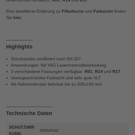
Brillenformen erhältlich:
R01
,
R14
und
R17
.
Eine detaillierte Erklärung zu
Filterkurve
und
Farbsicht
finden
Sie
hier
Highlights
Schutzstufen zertifiziert nach EN 207
Anwendungen: Nd:YAG Lasermaterialbearbeitung
3 verschiedene Fassungen verfügbar:
R01
,
R14
und
R17
.
Uneingeschränkte Farbsicht und sehr gute VLT
Als Kabinenfenster lieferbar bis zu 200x100 mm
Technische Daten
SCHUTZWIR
Vollschutz
KUNG