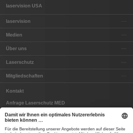
laservision USA
laservision
Medien
Über uns
Laserschutz
Mitgliedschaften
Kontakt
Anfrage Laserschutz MED
Anfrage Laserschutz IND
EYEPRO Schutzstufenrechner