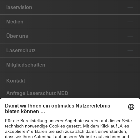
laservision
Medien
Über uns
Laserschutz
Mitgliedschaften
Kontakt
Anfrage Laserschutz MED
Anfrage Laserschutz IND
EYEPRO Schutzstufenrechner
Gebrauchsanleitungen