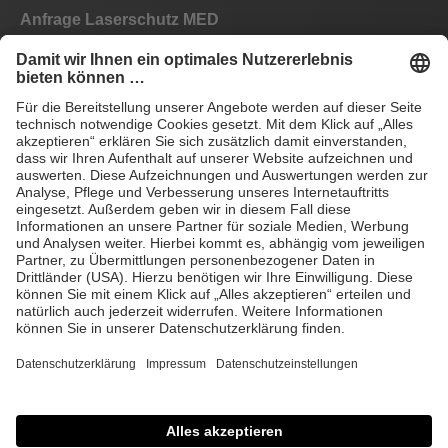
Anfrage Laserschutz MED
Anfrage Laserschutz IND
EYEPRO Schutzstufenrechner
Gebrauchsanleitungen
Häufige Fragen
CE
AGB
Impressum
Datenschutz