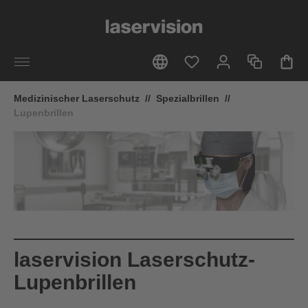
alt springen
Medizinischer Laserschutz
//
Spezialbrillen
//
Lupenbrillen
laservision Laserschutz-
Lupenbrillen