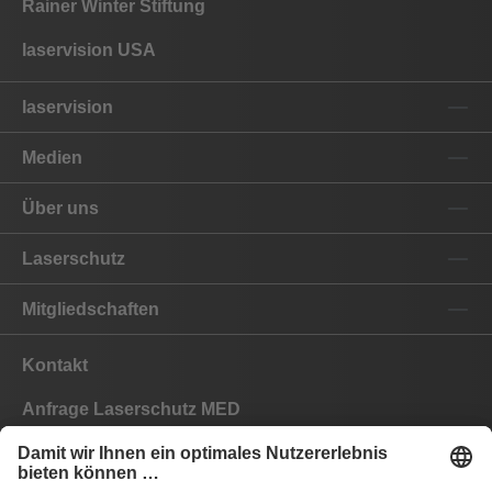
Rainer Winter Stiftung
laservision USA
laservision
Medien
Über uns
Laserschutz
Mitgliedschaften
Kontakt
Anfrage Laserschutz MED
Anfrage Laserschutz IND