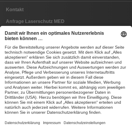
Kontakt
Anfrage Laserschutz MED
Anfrage Laserschutz IND
EYEPRO Schutzstufenrechner
Gebrauchsanleitungen
Häufige Fragen
CE