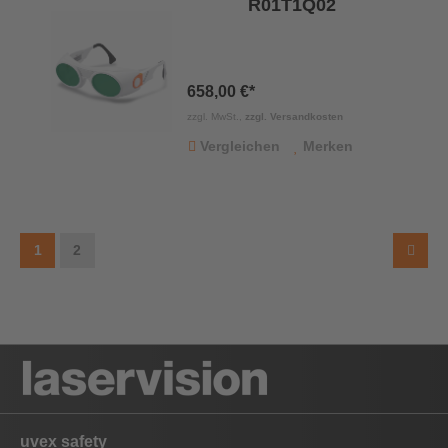
R01T1Q02
658,00 €*
zzgl. MwSt.,
zzgl. Versandkosten
Vergleichen
Merken
1
2
uvex safety