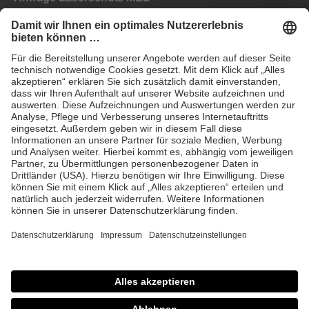
Anfrage Laserschutz IND
EYEPRO Schutzstufenrechner
Gebrauchsanleitungen
Häufige Fragen
CE
AGB
Impressum
Datenschutz
© 2026 Laservision