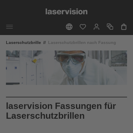
alt springen
Laserschutzbrille
//
Laserschutzbrillen nach Fassung
laservision Fassungen für
Laserschutzbrillen