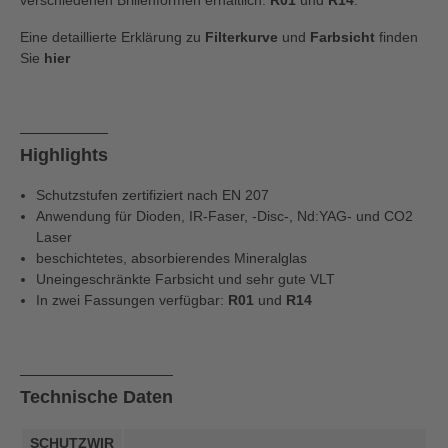
verschiedenen Brillenformen erhältlich:
R01
und
R14
.
Eine detaillierte Erklärung zu
Filterkurve
und
Farbsicht
finden
Sie
hier
Highlights
Schutzstufen zertifiziert nach EN 207
Anwendung für Dioden, IR-Faser, -Disc-, Nd:YAG- und CO2
Laser
beschichtetes, absorbierendes Mineralglas
Uneingeschränkte Farbsicht und sehr gute VLT
In zwei Fassungen verfügbar:
R01
und
R14
Technische Daten
SCHUTZWIR