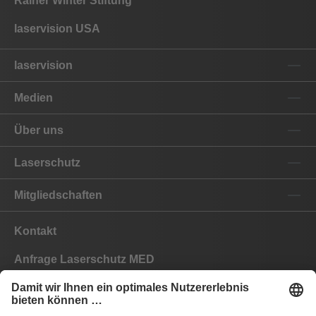
Rainer Winter Stiftung
laservision USA
laservision
Medien
Über uns
Laserschutz
Mitgliedschaften
Kontakt
Anfrage Laserschutz MED
Anfrage Laserschutz IND
EYEPRO Schutzstufenrechner