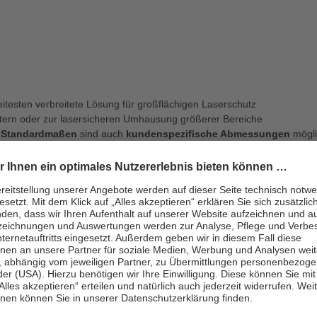
eitesten verbreitete Lösung für großflächigen Laserschutz
tern oder zur lasersicheren Umhausung größerer Bereiche
n
Standardmaßen
sind auch
kundenspezifische Abmessungen
mögli
 klassichen Vorhängen auch motorisierte Rollo-Lösungen sowie moderne
rrier
 des großflächigen Laserschutzes sind fertig montierte
E25 Laserschu
ng sind die Laserschutz-Barrier auch als unkonfektionierte Platte verfü