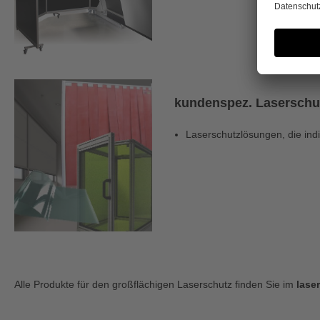
kundenspez. Laserschu
Laserschutzlösungen, die indi
Alle Produkte für den großflächigen Laserschutz finden Sie im
lase