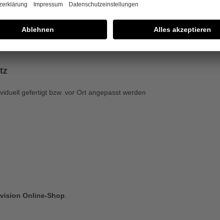
tz
viduell gefertigt bzw. vor Ort angepasst werden
rvision Online-Shop
.