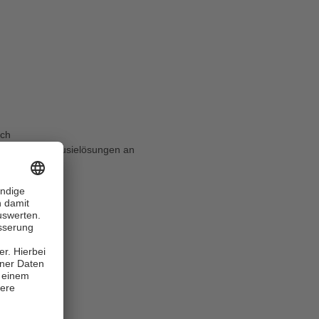
ch
 Vertikal-Jalousielösungen an
tzstellwände
gbar