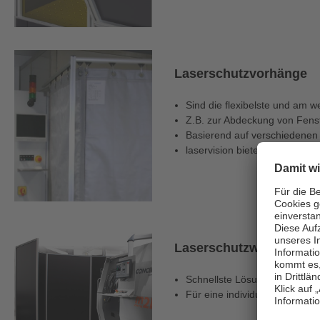
Laserschutzvorhänge
Sind die flexibelste und am w
Z.B. zur Abdeckung von Fens
Basierend auf verschiedene
laservision bietet neben den
Laserschutzwände & Ba
Schnellste Lösung im Bereich
Für eine individuelle Gestaltu