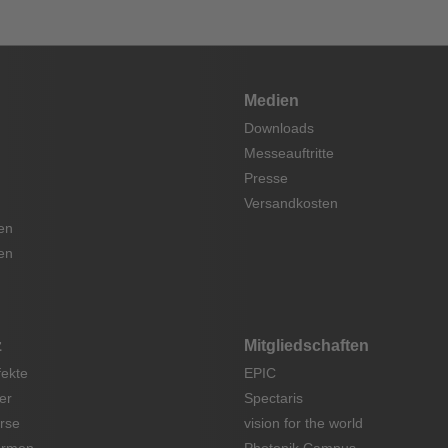
Medien
Downloads
Messeauftritte
Presse
Versandkosten
en
en
z
Mitgliedschaften
fekte
EPIC
er
Spectaris
rse
vision for the world