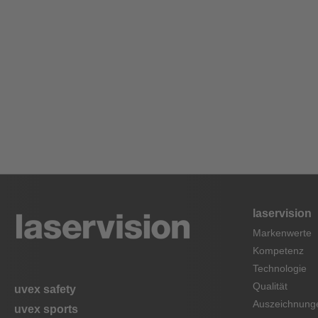
laservision
Markenwerte
Kompetenz
Technologie
Qualität
uvex safety
Auszeichnung
uvex sports