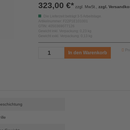
323,00 €*
zzgl. MwSt.,
zzgl. Versandko
Die Lieferzeit beträgt 3-5 Arbeitstage.
Artikelnummer: F22P1E101001
GTIN: 4050369077126
Gewicht inkl. Verpackung: 0,23 kg
Gewicht exkl. Verpackung: 0,13 kg
Pr
In den Warenkorb
Beschichtung
ille