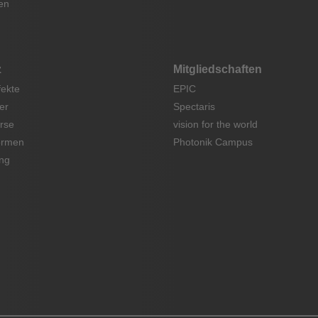
en
z
Mitgliedschaften
fekte
EPIC
er
Spectaris
rse
vision for the world
ormen
Photonik Campus
ng