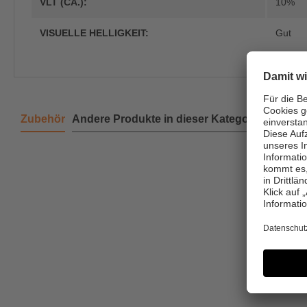
VLT (CA.):
10%
VISUELLE HELLIGKEIT:
Gut
Zubehör
Andere Produkte in dieser Kategorie
Produktgalerie überspringen