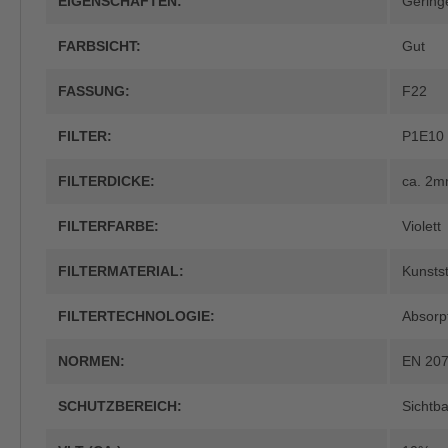
EIGENSCHAFTEN:
Gering
FARBSICHT:
Gut
FASSUNG:
F22
FILTER:
P1E10
FILTERDICKE:
ca. 2
FILTERFARBE:
Violett
FILTERMATERIAL:
Kunstst
FILTERTECHNOLOGIE:
Absorpt
NORMEN:
EN 207
SCHUTZBEREICH:
Sichtba