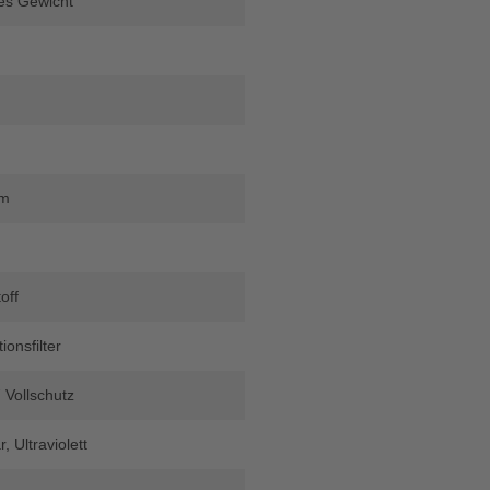
es Gewicht
mm
off
ionsfilter
 Vollschutz
r
, Ultraviolett