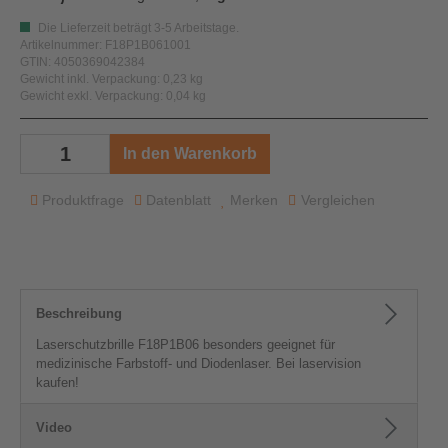
Die Lieferzeit beträgt 3-5 Arbeitstage.
Artikelnummer: F18P1B061001
GTIN: 4050369042384
Gewicht inkl. Verpackung: 0,23 kg
Gewicht exkl. Verpackung: 0,04 kg
In den Warenkorb
Produktfrage
Datenblatt
Merken
Vergleichen
Beschreibung
Laserschutzbrille F18P1B06 besonders geeignet für
medizinische Farbstoff- und Diodenlaser. Bei laservision
kaufen!
Video