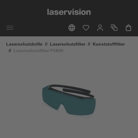
alt springen
Laserschutzbrille
//
Laserschutzfilter
//
Kunststofffilter
//
Laserschutzfilter P1B06
Bildergalerie überspringen