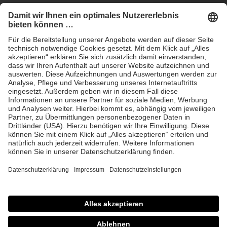
Anfrage Laserschutz IND
EYEPRO Schutzstufenrechner
Gebrauchsanleitungen
Häufige Fragen
CE
AGB
Impressum
Datenschutz
© 2026 Laservision
protecting people