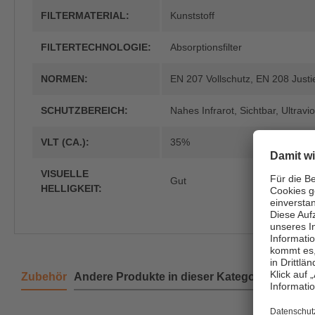
FILTERMATERIAL:
Kunststoff
FILTERTECHNOLOGIE:
Absorptionsfilter
NORMEN:
EN 207 Vollschutz
, EN 208 Justi
SCHUTZBEREICH:
Nahes Infrarot
, Sichtbar
, Ultravio
VLT (CA.):
35%
VISUELLE
Gut
HELLIGKEIT:
Zubehör
Andere Produkte in dieser Kategorie
Produktgalerie überspringen