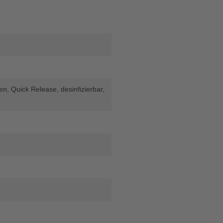
fen
, Quick Release
, desinfizierbar
,