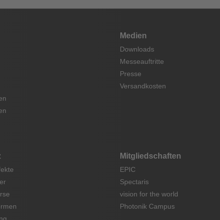
Medien
Downloads
Messeauftritte
Presse
Versandkosten
en
en
z
Mitgliedschaften
fekte
EPIC
er
Spectaris
rse
vision for the world
ormen
Photonik Campus
ng