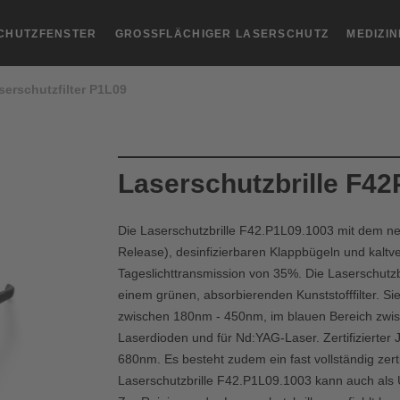
CHUTZFENSTER
GROSSFLÄCHIGER LASERSCHUTZ
MEDIZI
serschutzfilter P1L09
Laserschutzbrille F4
Die Laserschutzbrille F42.P1L09.1003 mit dem n
Release), desinfizierbaren Klappbügeln und kalt
Tageslichttransmission von 35%. Die Laserschutzbr
einem grünen, absorbierenden Kunststofffilter. Si
zwischen 180nm - 450nm, im blauen Bereich zwi
Laserdioden und für Nd:YAG-Laser. Zertifizierter
680nm. Es besteht zudem ein fast vollständig zert
Laserschutzbrille F42.P1L09.1003 kann auch als Ü