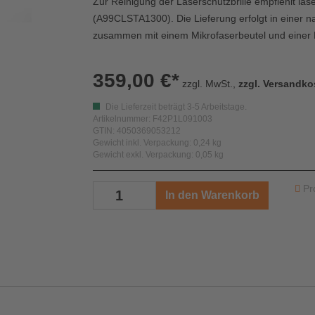
Zur Reinigung der Laserschutzbrille empfiehlt lase
(
A99CLSTA1300)
. Die Lieferung erfolgt in einer
zusammen mit einem Mikrofaserbeutel und einer 
359,00 €*
zzgl. MwSt.,
zzgl. Versandko
Die Lieferzeit beträgt 3-5 Arbeitstage.
Artikelnummer: F42P1L091003
GTIN: 4050369053212
Gewicht inkl. Verpackung: 0,24 kg
Gewicht exkl. Verpackung: 0,05 kg
Pr
In den Warenkorb