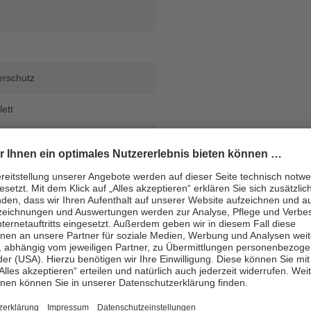
erschutz
lett