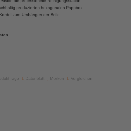
rvision die professionelle Reinigungsstation
 nachhaltig produzierten hexagonalen Pappbox,
Kordel zum Umhängen der Brille.
sten
oduktfrage
Datenblatt
Merken
Vergleichen