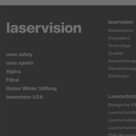
laservision
Markenwerte
Kompetenz
Technologie
Qualität
uvex safety
Auszeichnung
uvex sports
Dienstleistung
Alpina
Distribution
Filtral
Rainer Winter Stiftung
Laserschut
laservision USA
Biologische Ef
Laserschutzfilt
Laserschutzku
Laserschutzn
PSA-Verordnu