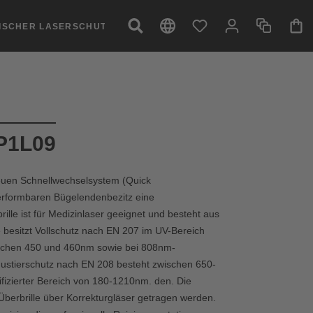
NISCHER LASERSCHUTZ
2P1L09
euen Schnellwechselsystem (Quick
verformbaren Bügelendenbezitz eine
ille ist für Medizinlaser geeignet und besteht aus
e besitzt Vollschutz nach EN 207 im UV-Bereich
schen 450 und 460nm sowie bei 808nm-
 Justierschutz nach EN 208 besteht zwischen 650-
ifizierter Bereich von 180-1210nm. den. Die
berbrille über Korrekturgläser getragen werden.