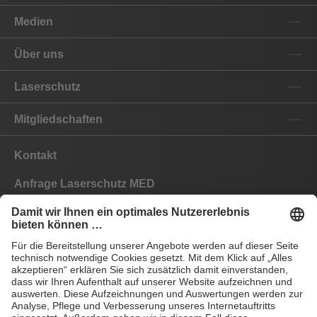
Medien
Über uns
Laserschutz
Mitgliedschaften
Kontakt
Anfrage Laserschutz MED
Anfrage Laserschutz IND
EYEPRO Schutzstufenrechner
Gebrauchsanleitungen
Häufige Fragen