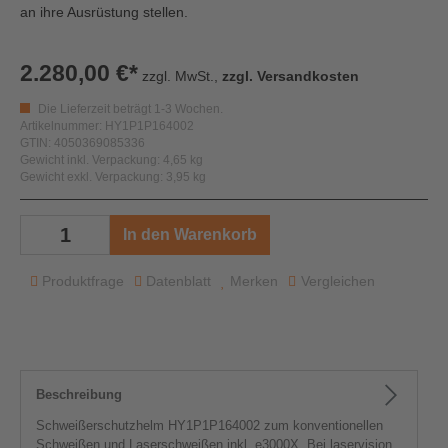
an ihre Ausrüstung stellen.
2.280,00 €*
zzgl. MwSt.,
zzgl. Versandkosten
Die Lieferzeit beträgt 1-3 Wochen.
Artikelnummer: HY1P1P164002
GTIN: 4050369085336
Gewicht inkl. Verpackung: 4,65 kg
Gewicht exkl. Verpackung: 3,95 kg
In den Warenkorb
Produktfrage
Datenblatt
Merken
Vergleichen
Beschreibung
Schweißerschutzhelm HY1P1P164002 zum konventionellen
Schweißen und Laserschweißen inkl. e3000X. Bei laservision