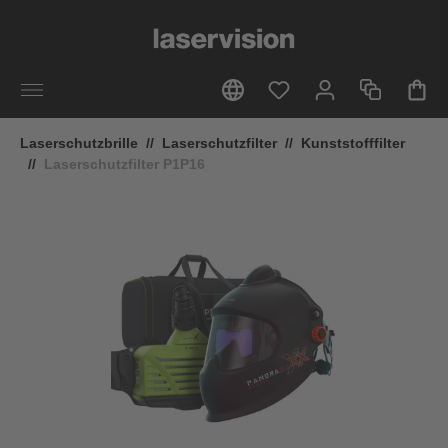
alt springen
Laserschutzbrille
//
Laserschutzfilter
//
Kunststofffilter
//
Laserschutzfilter P1P16
Bildergalerie überspringen