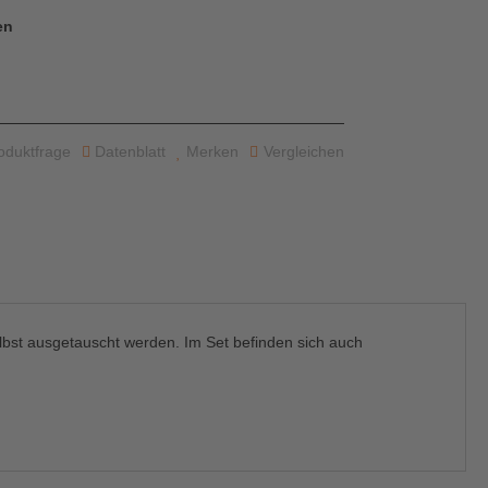
en
oduktfrage
Datenblatt
Merken
Vergleichen
lbst ausgetauscht werden. Im Set befinden sich auch