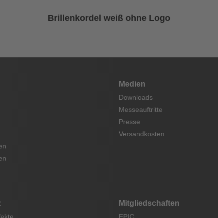
Brillenkordel weiß ohne Logo
Medien
Downloads
Messeauftritte
Presse
Versandkosten
en
en
z
Mitgliedschaften
fekte
EPIC