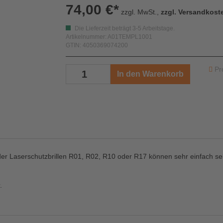
74,00 €*
zzgl. MwSt.,
zzgl. Versandkost
Die Lieferzeit beträgt 3-5 Arbeitstage.
Artikelnummer: A01TEMPL1001
GTIN: 4050369074200
Pr
In den Warenkorb
der Laserschutzbrillen R01, R02, R10 oder R17 können sehr einfach se
.