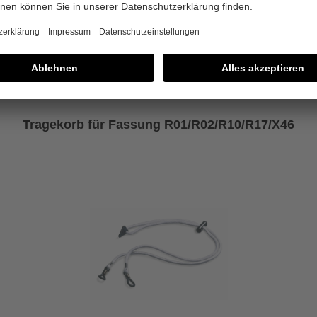
Tragekorb für Fassung R01/R02/R10/R17/X46