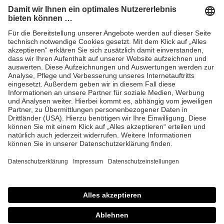
Anfrage Laserschutz IND
EYEPRO Schutzstufenrechner
Gebrauchsanleitungen
Häufige Fragen
CE
AGB
Impressum
Datenschutz
© 2026 Laservision
protecting people