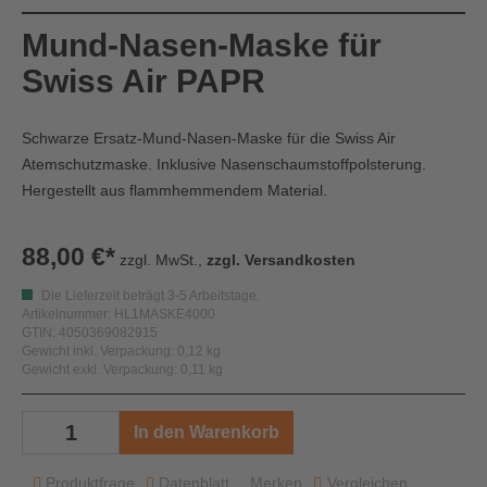
Mund-Nasen-Maske für
Swiss Air PAPR
Schwarze Ersatz-Mund-Nasen-Maske für die Swiss Air
Atemschutzmaske. Inklusive Nasenschaumstoffpolsterung.
Hergestellt aus flammhemmendem Material.
88,00 €*
zzgl. MwSt.,
zzgl. Versandkosten
Die Lieferzeit beträgt 3-5 Arbeitstage.
Artikelnummer: HL1MASKE4000
GTIN: 4050369082915
Gewicht inkl. Verpackung: 0,12 kg
Gewicht exkl. Verpackung: 0,11 kg
In den Warenkorb
Produktfrage
Datenblatt
Merken
Vergleichen