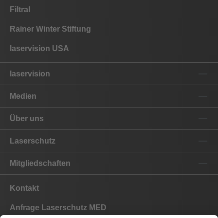
Filtral
Rainer Winter Stiftung
laservision USA
laservision
Medien
Über uns
Laserschutz
Mitgliedschaften
Kontakt
Anfrage Laserschutz MED