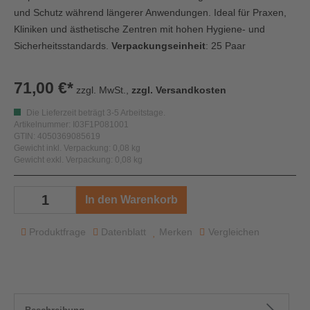
und Schutz während längerer Anwendungen. Ideal für Praxen,
Kliniken und ästhetische Zentren mit hohen Hygiene‑ und
Sicherheitsstandards.
Verpackungseinheit
: 25 Paar
71,00 €*
zzgl. MwSt.,
zzgl. Versandkosten
Die Lieferzeit beträgt 3-5 Arbeitstage.
Artikelnummer: I03F1P081001
GTIN: 4050369085619
Gewicht inkl. Verpackung: 0,08 kg
Gewicht exkl. Verpackung: 0,08 kg
In den Warenkorb
Produktfrage
Datenblatt
Merken
Vergleichen