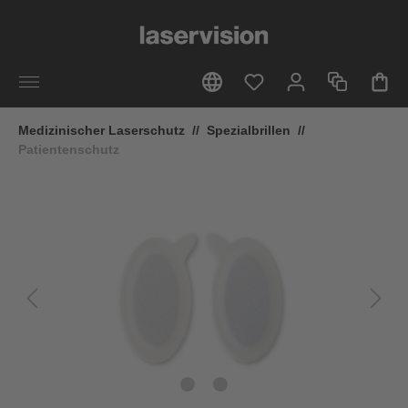
alt springen
Medizinischer Laserschutz
//
Spezialbrillen
//
Patientenschutz
Bildergalerie überspringen