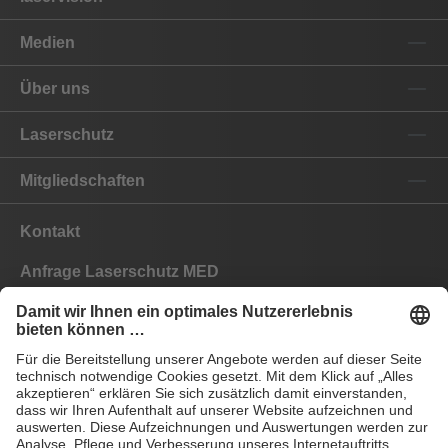
Medien
Über uns
Laserschutz
Mitgliedschaften
Kontakt
Anfrage Laserschutz MED
Anfrage Laserschutz IND
EYEPRO Schutzstufenrechner
Gebrauchsanleitungen
Häufige Fragen