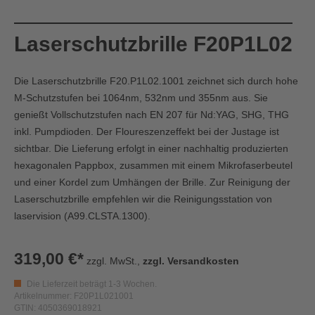
Laserschutzbrille F20P1L02
Die Laserschutzbrille F20.P1L02.1001 zeichnet sich durch hohe
M-Schutzstufen bei 1064nm, 532nm und 355nm aus. Sie
genießt Vollschutzstufen nach EN 207 für Nd:YAG, SHG, THG
inkl. Pumpdioden. Der Floureszenzeffekt bei der Justage ist
sichtbar. Die Lieferung erfolgt in einer nachhaltig produzierten
hexagonalen Pappbox, zusammen mit einem Mikrofaserbeutel
und einer Kordel zum Umhängen der Brille. Zur Reinigung der
Laserschutzbrille empfehlen wir die Reinigungsstation von
laservision
(A99.CLSTA.1300).
319,00 €*
zzgl. MwSt.,
zzgl. Versandkosten
Die Lieferzeit beträgt 1-3 Wochen.
Artikelnummer: F20P1L021001
GTIN: 4050369018921