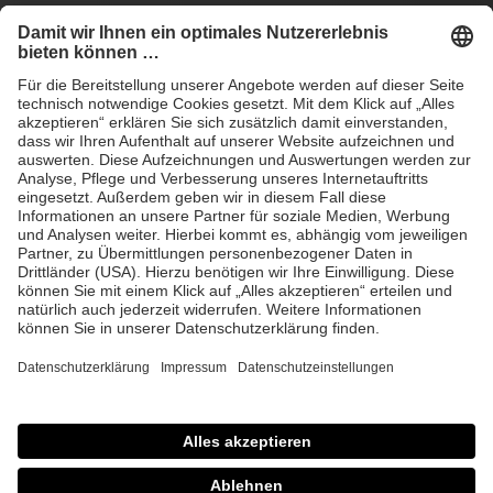
Anfrage Laserschutz IND
EYEPRO Schutzstufenrechner
Gebrauchsanleitungen
Häufige Fragen
CE
AGB
Impressum
Datenschutz
© 2026 Laservision
protecting people