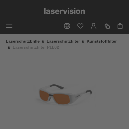
alt springen
Laserschutzbrille
//
Laserschutzfilter
//
Kunststofffilter
//
Laserschutzfilter P1L02
Bildergalerie überspringen