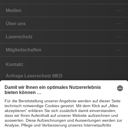
Medien
Über uns
Laserschutz
Mitgliedschaften
Kontakt
Anfrage Laserschutz MED
Anfrage Laserschutz IND
EYEPRO Schutzstufenrechner
Gebrauchsanleitungen
Häufige Fragen