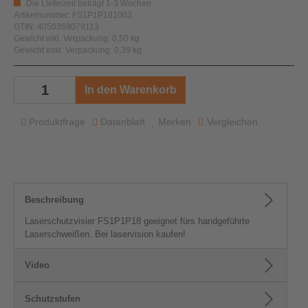
Die Lieferzeit beträgt 1-3 Wochen.
Artikelnummer: FS1P1P181003
GTIN: 4050369079113
Gewicht inkl. Verpackung: 0,50 kg
Gewicht exkl. Verpackung: 0,39 kg
In den Warenkorb
Produktfrage
Datenblatt
Merken
Vergleichen
Beschreibung
Laserschutzvisier FS1P1P18 geeignet fürs handgeführte
Laserschweißen. Bei laservision kaufen!
Video
Schutzstufen