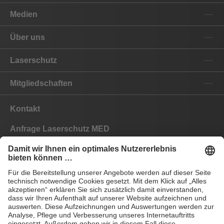
Medien
Über uns
Laserschutz
Mitgliedschaften
Kontakt
Anfrage Laserschutz MED
Anfrage Laserschutz IND
EYEPRO Schutzstufenrechner
Gebrauchsanleitungen
Häufige Fragen