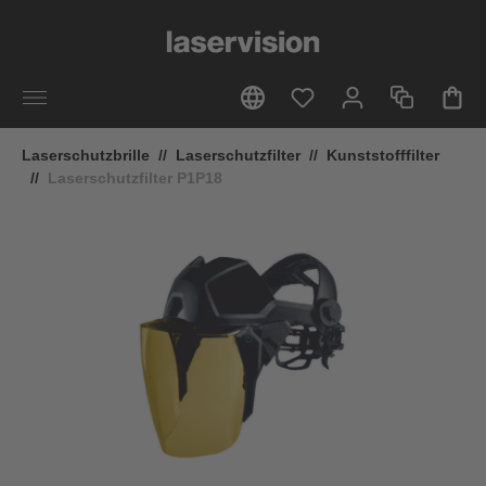
alt springen
Laserschutzbrille
//
Laserschutzfilter
//
Kunststofffilter
//
Laserschutzfilter P1P18
Bildergalerie überspringen