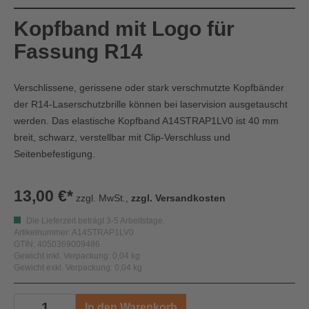
Kopfband mit Logo für
Fassung R14
Verschlissene, gerissene oder stark verschmutzte Kopfbänder
der R14-Laserschutzbrille können bei laservision ausgetauscht
werden. Das elastische Kopfband A14STRAP1LV0 ist 40 mm
breit, schwarz, verstellbar mit Clip-Verschluss und
Seitenbefestigung.
13,00 €*
zzgl. MwSt.,
zzgl. Versandkosten
Die Lieferzeit beträgt 3-5 Arbeitstage.
Artikelnummer: A14STRAP1LV0
GTIN: 4050369009486
Gewicht inkl. Verpackung: 0,04 kg
Gewicht exkl. Verpackung: 0,04 kg
In den Warenkorb