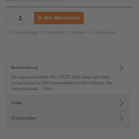
Gewicht exkl. Verpackung: 0,11 kg
In den Warenkorb
Produktfrage
Datenblatt
Merken
Vergleichen
Beschreibung
Die Laserschutzbrille R01.T1C02.1001 bietet sehr hohe
Schutzstufen im NIR-Spektralbereich (750-1200nm). Die
Vollschutzbrille…
Mehr
Video
Schutzstufen