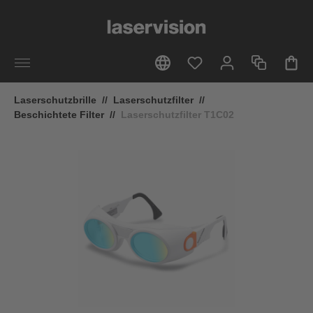
alt springen
Laserschutzbrille
//
Laserschutzfilter
//
Beschichtete Filter
//
Laserschutzfilter T1C02
Bildergalerie überspringen