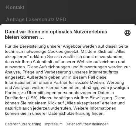
Kontakt
Anfrage Laserschutz MED
Anfrage Laserschutz IND
EYEPRO Schutzstufenrechner
Gebrauchsanleitungen
Häufige Fragen
CE
AGB
Impressum
Datenschutz