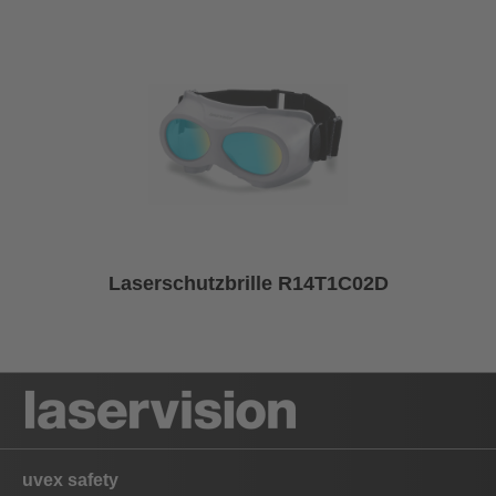
Laserschutzbrille R14T1C02D
uvex safety