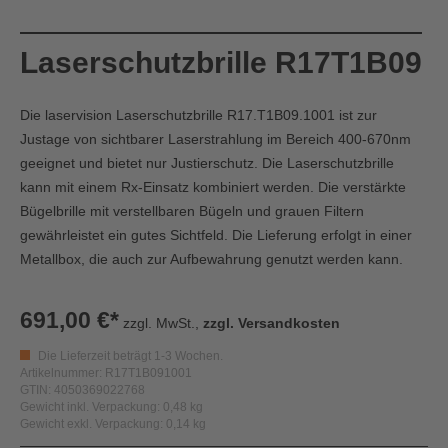
Laserschutzbrille R17T1B09
Die laservision Laserschutzbrille R17.T1B09.1001 ist zur
Justage von sichtbarer Laserstrahlung im Bereich 400-670nm
geeignet und bietet nur Justierschutz. Die Laserschutzbrille
kann mit einem Rx-Einsatz kombiniert werden. Die verstärkte
Bügelbrille mit verstellbaren Bügeln und grauen Filtern
gewährleistet ein gutes Sichtfeld. Die Lieferung erfolgt in einer
Metallbox, die auch zur Aufbewahrung genutzt werden kann.
691,00 €*
zzgl. MwSt.,
zzgl. Versandkosten
Die Lieferzeit beträgt 1-3 Wochen.
Artikelnummer: R17T1B091001
GTIN: 4050369022768
Gewicht inkl. Verpackung: 0,48 kg
Gewicht exkl. Verpackung: 0,14 kg