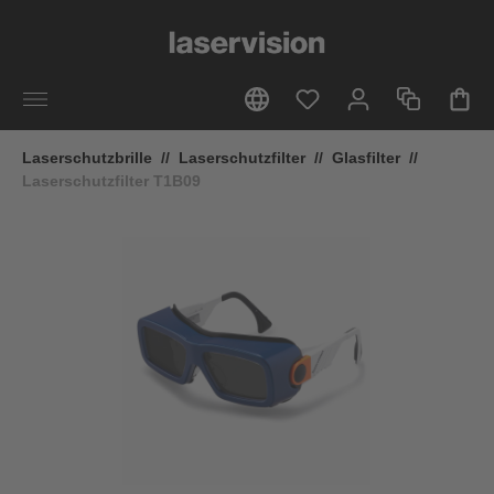
alt springen
Laserschutzbrille
//
Laserschutzfilter
//
Glasfilter
//
Laserschutzfilter T1B09
Bildergalerie überspringen