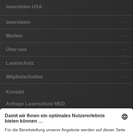
laservision USA
laservision
Medien
Über uns
Laserschutz
Mitgliedschaften
Kontakt
Anfrage Laserschutz MED
Anfrage Laserschutz IND
EYEPRO Schutzstufenrechner