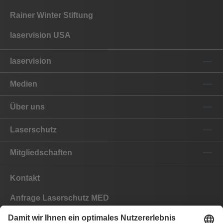
Rainer Winter Stiftung
laservision USA
laservision
Medien
Über uns
Laserschutz
Mitgliedschaften
Kontakt
Anfrage Laserschutz MED
Anfrage Laserschutz IND