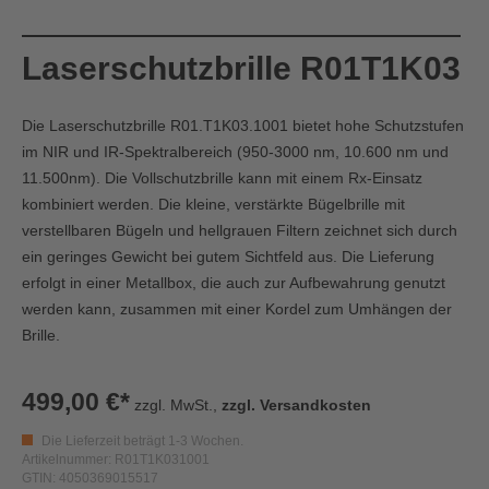
Laserschutzbrille R01T1K03
Die Laserschutzbrille R01.T1K03.1001 bietet hohe Schutzstufen
im NIR und IR-Spektralbereich (950-3000 nm, 10.600 nm und
11.500nm). Die Vollschutzbrille kann mit einem Rx-Einsatz
kombiniert werden. Die kleine, verstärkte Bügelbrille mit
verstellbaren Bügeln und hellgrauen Filtern zeichnet sich durch
ein geringes Gewicht bei gutem Sichtfeld aus. Die Lieferung
erfolgt in einer Metallbox, die auch zur Aufbewahrung genutzt
werden kann, zusammen mit einer Kordel zum Umhängen der
Brille.
499,00 €*
zzgl. MwSt.,
zzgl. Versandkosten
Die Lieferzeit beträgt 1-3 Wochen.
Artikelnummer: R01T1K031001
GTIN: 4050369015517