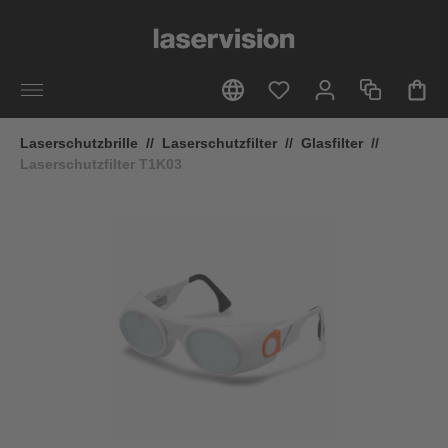
alt springen
Laserschutzbrille
//
Laserschutzfilter
//
Glasfilter
//
Laserschutzfilter T1K03
Bildergalerie überspringen