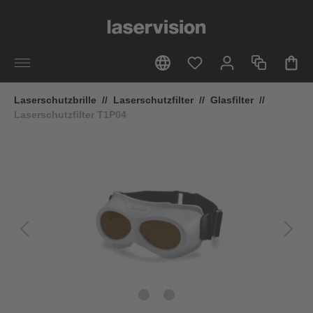
alt springen
Laserschutzbrille
//
Laserschutzfilter
//
Glasfilter
//
Laserschutzfilter T1P04
Bildergalerie überspringen