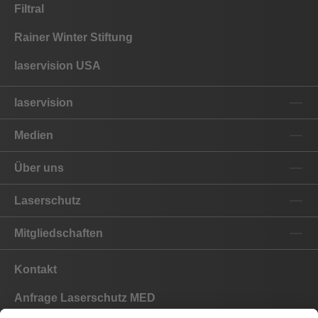
Filtral
Rainer Winter Stiftung
laservision USA
laservision
Medien
Über uns
Laserschutz
Mitgliedschaften
Kontakt
Anfrage Laserschutz MED