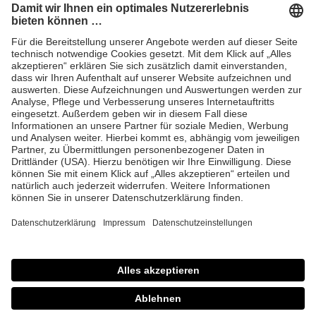
Anfrage Laserschutz IND
EYEPRO Schutzstufenrechner
Gebrauchsanleitungen
Häufige Fragen
CE
AGB
Impressum
Datenschutz
© 2026 Laservision
protecting people