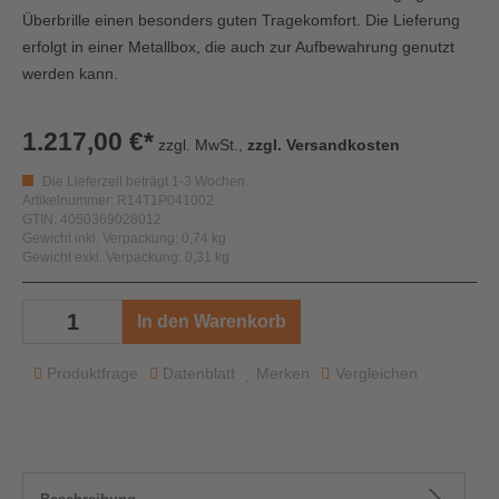
Überbrille einen besonders guten Tragekomfort. Die Lieferung
erfolgt in einer Metallbox, die auch zur Aufbewahrung genutzt
werden kann.
1.217,00 €*
zzgl. MwSt.,
zzgl. Versandkosten
Die Lieferzeit beträgt 1-3 Wochen.
Artikelnummer: R14T1P041002
GTIN: 4050369028012
Gewicht inkl. Verpackung: 0,74 kg
Gewicht exkl. Verpackung: 0,31 kg
In den Warenkorb
Produktfrage
Datenblatt
Merken
Vergleichen