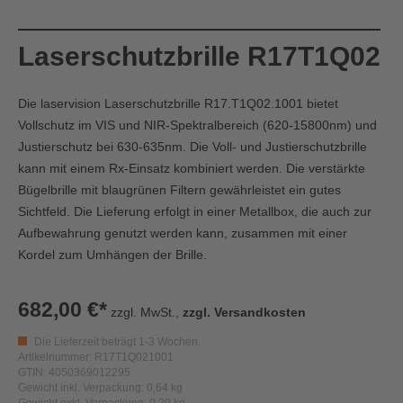
Laserschutzbrille R17T1Q02
Die laservision Laserschutzbrille R17.T1Q02.1001 bietet
Vollschutz im VIS und NIR-Spektralbereich (620-15800nm) und
Justierschutz bei 630-635nm. Die Voll- und Justierschutzbrille
kann mit einem Rx-Einsatz kombiniert werden. Die verstärkte
Bügelbrille mit blaugrünen Filtern gewährleistet ein gutes
Sichtfeld. Die Lieferung erfolgt in einer Metallbox, die auch zur
Aufbewahrung genutzt werden kann, zusammen mit einer
Kordel zum Umhängen der Brille.
682,00 €*
zzgl. MwSt.,
zzgl. Versandkosten
Die Lieferzeit beträgt 1-3 Wochen.
Artikelnummer: R17T1Q021001
GTIN: 4050369012295
Gewicht inkl. Verpackung: 0,64 kg