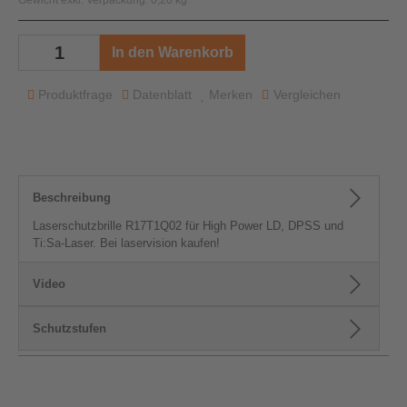
Gewicht exkl. Verpackung: 0,20 kg
In den Warenkorb
Produktfrage
Datenblatt
Merken
Vergleichen
Beschreibung
Laserschutzbrille R17T1Q02 für High Power LD, DPSS und
Ti:Sa-Laser. Bei laservision kaufen!
Video
Schutzstufen