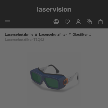
alt springen
Laserschutzbrille
//
Laserschutzfilter
//
Glasfilter
//
Laserschutzfilter T1Q02
Bildergalerie überspringen