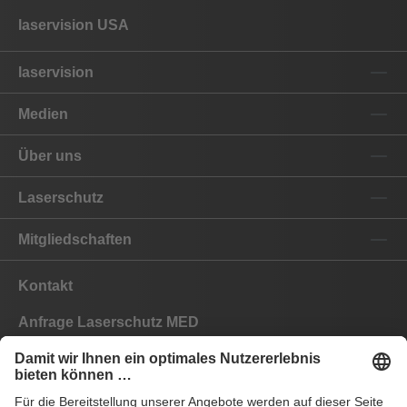
laservision USA
laservision
Medien
Über uns
Laserschutz
Mitgliedschaften
Kontakt
Anfrage Laserschutz MED
Anfrage Laserschutz IND
EYEPRO Schutzstufenrechner