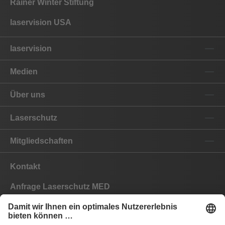
Rainer Winter Stiftung
laservision USA
laservision
Medien
Über uns
Laserschutz
Mitgliedschaften
Kontakt
Anfrage Laserschutz MED
Anfrage Laserschutz IND