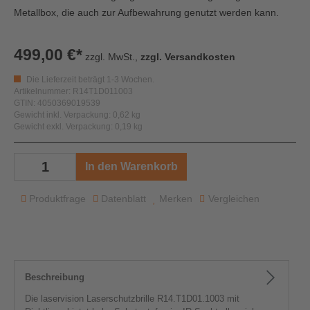
Metallbox, die auch zur Aufbewahrung genutzt werden kann.
499,00 €*
zzgl. MwSt.,
zzgl. Versandkosten
Die Lieferzeit beträgt 1-3 Wochen.
Artikelnummer: R14T1D011003
GTIN: 4050369019539
Gewicht inkl. Verpackung: 0,62 kg
Gewicht exkl. Verpackung: 0,19 kg
In den Warenkorb
Produktfrage
Datenblatt
Merken
Vergleichen
Beschreibung
Die laservision Laserschutzbrille R14.T1D01.1003 mit