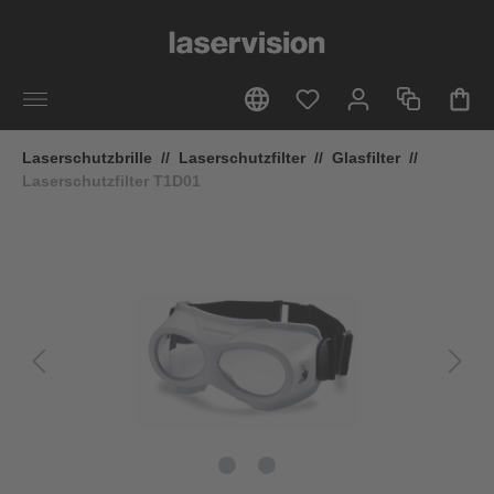
alt springen
Laserschutzbrille
//
Laserschutzfilter
//
Glasfilter
//
Laserschutzfilter T1D01
Bildergalerie überspringen