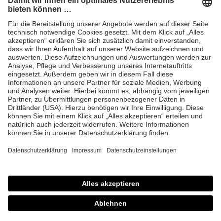
Anfrage Laserschutz IND
EYEPRO Schutzstufenrechner
Gebrauchsanleitungen
Häufige Fragen
CE
AGB
Impressum
Datenschutz
© 2026 Laservision
protecting people