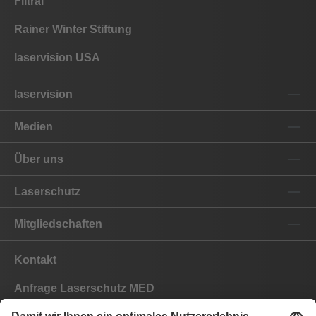
Filtral
Rainer Winter Stiftung
laservision USA
laservision
Medien
Über uns
Laserschutz
Mitgliedschaften
Kontakt
Anfrage Laserschutz MED