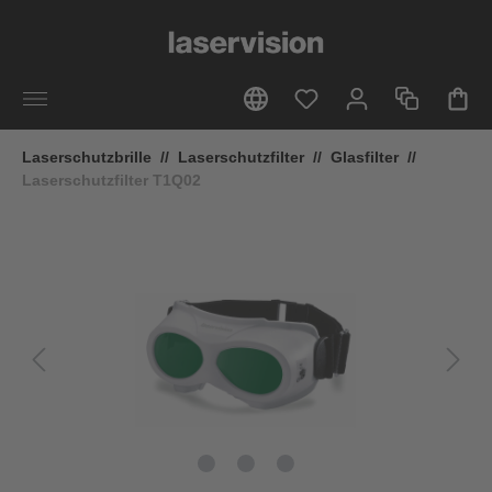
alt springen
Laserschutzbrille
//
Laserschutzfilter
//
Glasfilter
//
Laserschutzfilter T1Q02
Bildergalerie überspringen