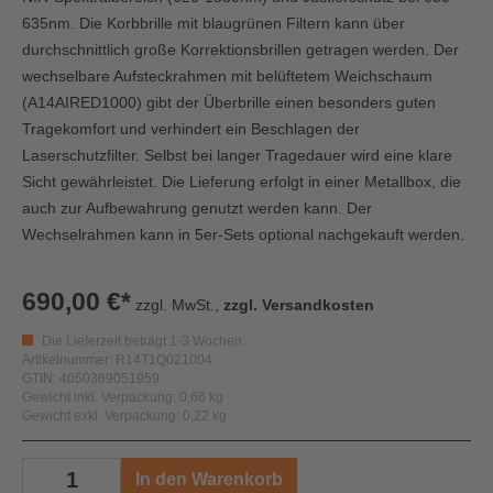
635nm. Die Korbbrille mit blaugrünen Filtern kann über
durchschnittlich große Korrektionsbrillen getragen werden. Der
wechselbare Aufsteckrahmen mit belüftetem Weichschaum
(A14AIRED1000) gibt der Überbrille einen besonders guten
Tragekomfort und verhindert ein Beschlagen der
Laserschutzfilter. Selbst bei langer Tragedauer wird eine klare
Sicht gewährleistet. Die Lieferung erfolgt in einer Metallbox, die
auch zur Aufbewahrung genutzt werden kann. Der
Wechselrahmen kann in 5er-Sets optional nachgekauft werden.
690,00 €*
zzgl. MwSt.,
zzgl. Versandkosten
Die Lieferzeit beträgt 1-3 Wochen.
Artikelnummer: R14T1Q021004
GTIN: 4050369051959
Gewicht inkl. Verpackung: 0,66 kg
Gewicht exkl. Verpackung: 0,22 kg
In den Warenkorb